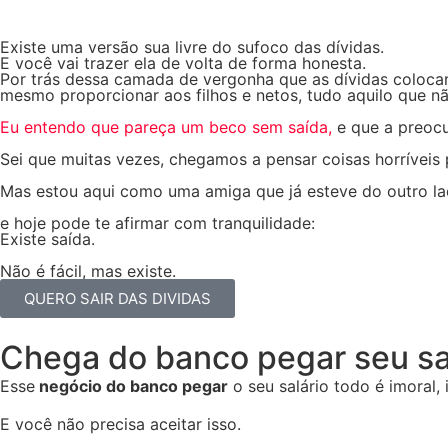
Existe uma versão sua livre do sufoco das dívidas.
E você vai trazer ela de
volta de forma honesta.
Por trás dessa camada de vergonha que as dívidas coloca
mesmo proporcionar aos filhos e netos, tudo aquilo que nã
Eu entendo que pareça um beco sem saída,
e que a preoc
Sei que muitas vezes, chegamos a pensar coisas horríveis 
Mas estou aqui como uma amiga que já esteve do outro
e hoje pode te afirmar com tranquilidade:
Existe saída.
Não é fácil, mas existe.
QUERO SAIR DAS DIVIDAS
Chega do banco pegar seu sa
Esse
negócio do banco pegar
o seu salário todo é imoral, i
E você não precisa aceitar isso.